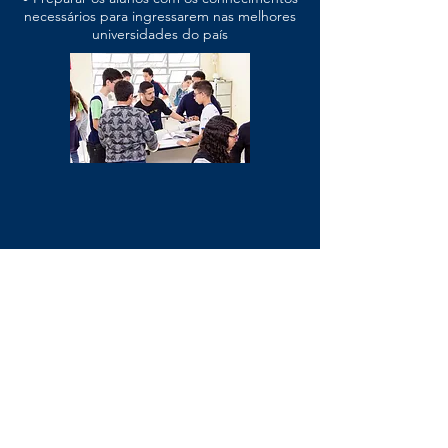
necessários para ingressarem nas melhores
universidades do país